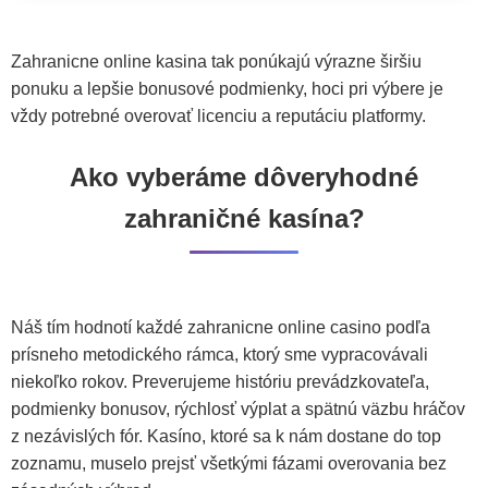
Zahranicne online kasina tak ponúkajú výrazne širšiu
ponuku a lepšie bonusové podmienky, hoci pri výbere je
vždy potrebné overovať licenciu a reputáciu platformy.
Ako vyberáme dôveryhodné
zahraničné kasína?
Náš tím hodnotí každé zahranicne online casino podľa
prísneho metodického rámca, ktorý sme vypracovávali
niekoľko rokov. Preverujeme históriu prevádzkovateľa,
podmienky bonusov, rýchlosť výplat a spätnú väzbu hráčov
z nezávislých fór. Kasíno, ktoré sa k nám dostane do top
zoznamu, muselo prejsť všetkými fázami overovania bez