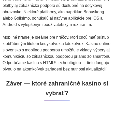
platby aj zákaznícka podpora sú dostupné na dotykovej
obrazovke. Niektoré platformy, ako napríklad Bonuskong
alebo Golisimo, ponúkajú aj natívne aplikácie pre iOS a
Android s vylepšeným používateľským rozhraním.
Mobilné hranie je ideálne pre hráčov, ktorí chcú mať prístup
k obľúbeným titulom kedykoľvek a kdekoľvek. Kasino online
slovensko s mobilnou podporou umožňuje vklady, výbery aj
komunikáciu so zákazníckou podporou priamo zo smartfónu.
Odporúčame kasína s HTML5 technológiou — tieto fungujú
plynulo na akomkoľvek zariadení bez nutnosti aktualizácií.
Záver — ktoré zahraničné kasíno si
vybrať?