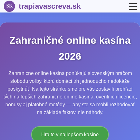
trapiavascreva.sk
Zahraničné online kasína
2026
Zahranicne online kasina ponúkajú slovenským hráčom
slobodu voľby, ktorú domáci trh jednoducho nedokáže
poskytnúť. Na tejto stránke sme pre vás zostavili prehľad
tých najlepších zahranicne online kasina, overili ich licencie,
bonusy aj platobné metódy — aby ste sa mohli rozhodovať
na základe faktov, nie náhody.
Hrajte v najlepšom kasíne