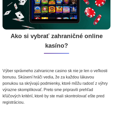
Ako si vybrať zahraničné online
kasíno?
Výber správneho zahranicne casino sk nie je len o veľkosti
bonusu. Skúsení hráči vedia, že za každou lákavou
ponukou sa skrývajú podmienky, ktoré môžu radosť z výhry
výrazne skomplikovať. Preto sme pripravili prehľad
kľúčových kritérií, ktoré by ste mali skontrolovať ešte pred
registráciou.