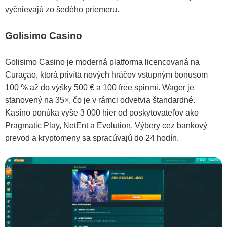
vyčnievajú zo šedého priemeru.
Golisimo Casino
Golisimo Casino je moderná platforma licencovaná na
Curaçao, ktorá privíta nových hráčov vstupným bonusom
100 % až do výšky 500 € a 100 free spinmi. Wager je
stanovený na 35×, čo je v rámci odvetvia štandardné.
Kasíno ponúka vyše 3 000 hier od poskytovateľov ako
Pragmatic Play, NetEnt a Evolution. Výbery cez bankový
prevod a kryptomeny sa spracúvajú do 24 hodín.