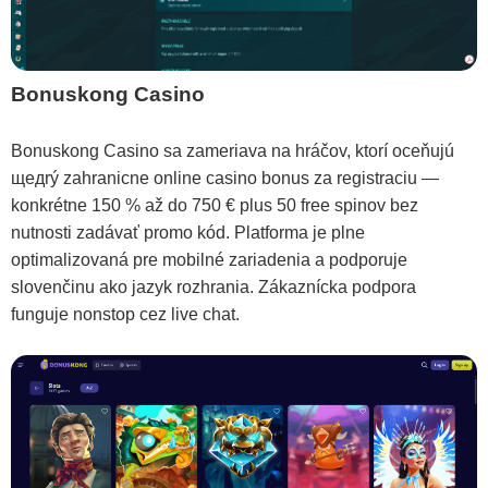
Bonuskong Casino
Bonuskong Casino sa zameriava na hráčov, ktorí oceňujú
щедrý zahranicne online casino bonus za registraciu —
konkrétne 150 % až do 750 € plus 50 free spinov bez
nutnosti zadávať promo kód. Platforma je plne
optimalizovaná pre mobilné zariadenia a podporuje
slovenčinu ako jazyk rozhrania. Zákaznícka podpora
funguje nonstop cez live chat.