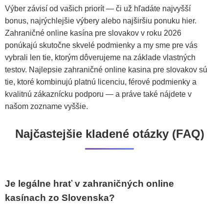
Výber závisí od vašich priorít — či už hľadáte najvyšší
bonus, najrýchlejšie výbery alebo najširšiu ponuku hier.
Zahraničné online kasína pre slovakov v roku 2026
ponúkajú skutočne skvelé podmienky a my sme pre vás
vybrali len tie, ktorým dôverujeme na základe vlastných
testov. Najlepsie zahraničné online kasina pre slovakov sú
tie, ktoré kombinujú platnú licenciu, férové podmienky a
kvalitnú zákaznícku podporu — a práve také nájdete v
našom zozname vyššie.
Najčastejšie kladené otázky (FAQ)
Je legálne hrať v zahraničných online
kasínach zo Slovenska?