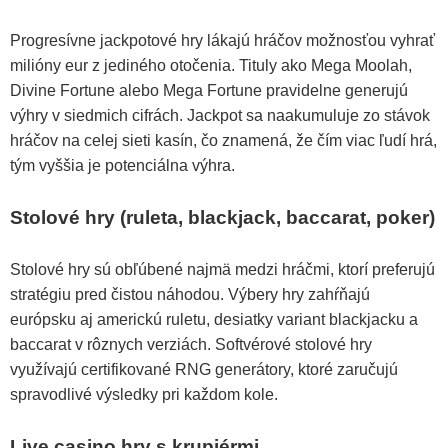
Progresívne jackpotové hry lákajú hráčov možnosťou vyhrať
milióny eur z jediného otočenia. Tituly ako Mega Moolah,
Divine Fortune alebo Mega Fortune pravidelne generujú
výhry v siedmich cifrách. Jackpot sa naakumuluje zo stávok
hráčov na celej sieti kasín, čo znamená, že čím viac ľudí hrá,
tým vyššia je potenciálna výhra.
Stolové hry (ruleta, blackjack, baccarat, poker)
Stolové hry sú obľúbené najmä medzi hráčmi, ktorí preferujú
stratégiu pred čistou náhodou. Výbery hry zahŕňajú
európsku aj americkú ruletu, desiatky variant blackjacku a
baccarat v rôznych verziách. Softvérové stolové hry
využívajú certifikované RNG generátory, ktoré zaručujú
spravodlivé výsledky pri každom kole.
Live casino hry s krupiérmi