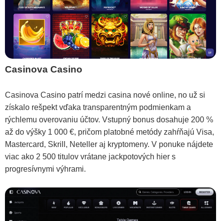
Casinova Casino
Casinova Casino patrí medzi casina nové online, no už si
získalo rešpekt vďaka transparentným podmienkam a
rýchlemu overovaniu účtov. Vstupný bonus dosahuje 200 %
až do výšky 1 000 €, pričom platobné metódy zahŕňajú Visa,
Mastercard, Skrill, Neteller aj kryptomeny. V ponuke nájdete
viac ako 2 500 titulov vrátane jackpotových hier s
progresívnymi výhrami.